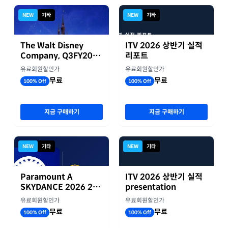
NEW
기타
NEW
기타
The Walt Disney
ITV 2026 상반기 실적
Company, Q3FY2026
리포트
실적자료
유료회원할인가
유료회원할인가
무료
무료
100% Off
100% Off
지금 구매하기
지금 구매하기
NEW
기타
NEW
기타
Paramount A
ITV 2026 상반기 실적
SKYDANCE 2026 2분
presentation
기 실적
유료회원할인가
유료회원할인가
무료
무료
100% Off
100% Off