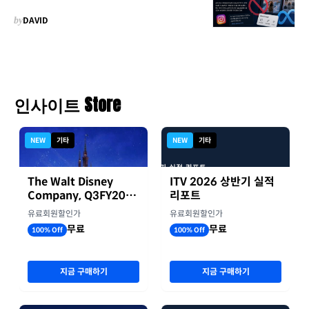
by
DAVID
인사이트 Store
NEW
기타
NEW
기타
The Walt Disney
ITV 2026 상반기 실적
Company, Q3FY2026
리포트
실적자료
유료회원할인가
유료회원할인가
무료
무료
100% Off
100% Off
지금 구매하기
지금 구매하기